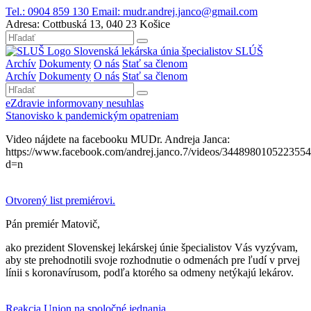
Tel.:
0904 859 130
Email:
mudr.andrej.janco@gmail.com
Adresa:
Cottbuská 13, 040 23 Košice
Slovenská lekárska únia špecialistov
SLÚŠ
Archív
Dokumenty
O nás
Stať sa členom
Archív
Dokumenty
O nás
Stať sa členom
eZdravie informovany nesuhlas
Stanovisko k pandemickým opatreniam
Video nájdete na facebooku MUDr. Andreja Janca:
https://www.facebook.com/andrej.janco.7/videos/3448980105223554
d=n
Otvorený list premiérovi.
Pán premiér Matovič,
ako prezident Slovenskej lekárskej únie špecialistov Vás vyzývam,
aby ste prehodnotili svoje rozhodnutie o odmenách pre ľudí v prvej
línii s koronavírusom, podľa ktorého sa odmeny netýkajú lekárov.
Reakcia Union na spoločné jednania