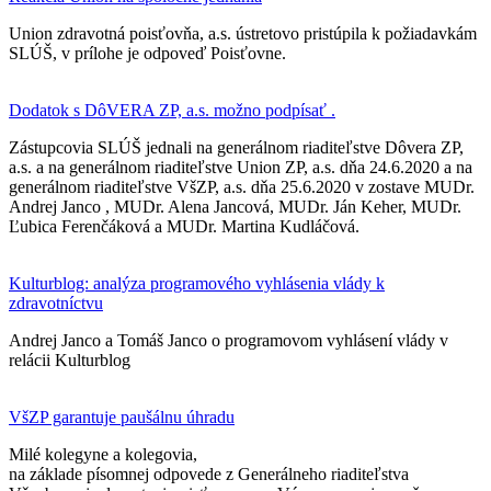
Union zdravotná poisťovňa, a.s. ústretovo pristúpila k požiadavkám
SLÚŠ, v prílohe je odpoveď Poisťovne.
Dodatok s DôVERA ZP, a.s. možno podpísať .
Zástupcovia SLÚŠ jednali na generálnom riaditeľstve Dôvera ZP,
a.s. a na generálnom riaditeľstve Union ZP, a.s. dňa 24.6.2020 a na
generálnom riaditeľstve VšZP, a.s. dňa 25.6.2020 v zostave MUDr.
Andrej Janco , MUDr. Alena Jancová, MUDr. Ján Keher, MUDr.
Ľubica Ferenčáková a MUDr. Martina Kudláčová.
Kulturblog: analýza programového vyhlásenia vlády k
zdravotníctvu
Andrej Janco a Tomáš Janco o programovom vyhlásení vlády v
relácii Kulturblog
VšZP garantuje paušálnu úhradu
Milé kolegyne a kolegovia,
na základe písomnej odpovede z Generálneho riaditeľstva