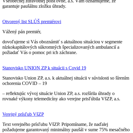
Všeobecnej zdravotnej poisťovne, a.s. Vám oznamujeme, že
garantuje paušálnu zložku úhrady.
Otvorený list SLÚŠ premiérovi
Vážený pán premiér,
dovoľujeme si Vás oboznámiť s aktuálnou situáciou v segmente
nízkokapitálových súkromných špecializovaných ambulancií a
požiadať Vás o pomoc pri ich záchrane.
Stanovisko UNION ZP k situácii s Covid 19
Stanovisko Union ZP, a.s. k aktuálnej situácii v súvislosti so šírením
ochorenia COVID – 19
– reflektujúc vývoj situácie Union ZP, a.s. rozšírila úhrady o
rovnaké výkony telemedicíny ako verejne prisľúbila VšZP, a.s.
Verejný prísľub VšZP
Text verejného prísľubu VšZP. Pripomíname, že naďalej
požadujeme garantovaný minimálny paušál v sume 75% mesačného