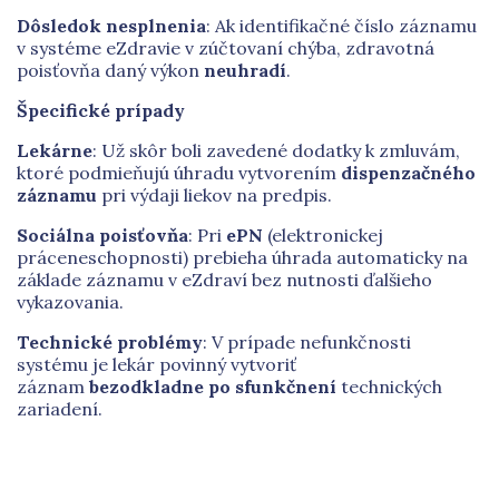
Dôsledok nesplnenia
: Ak identifikačné číslo záznamu
v systéme eZdravie v zúčtovaní chýba, zdravotná
poisťovňa daný výkon
neuhradí
.
Špecifické prípady
Lekárne
: Už skôr boli zavedené dodatky k zmluvám,
ktoré podmieňujú úhradu vytvorením
dispenzačného
záznamu
pri výdaji liekov na predpis.
Sociálna poisťovňa
: Pri
ePN
(elektronickej
práceneschopnosti) prebieha úhrada automaticky na
základe záznamu v eZdraví bez nutnosti ďalšieho
vykazovania.
Technické problémy
: V prípade nefunkčnosti
systému je lekár povinný vytvoriť
záznam
bezodkladne po sfunkčnení
technických
zariadení.