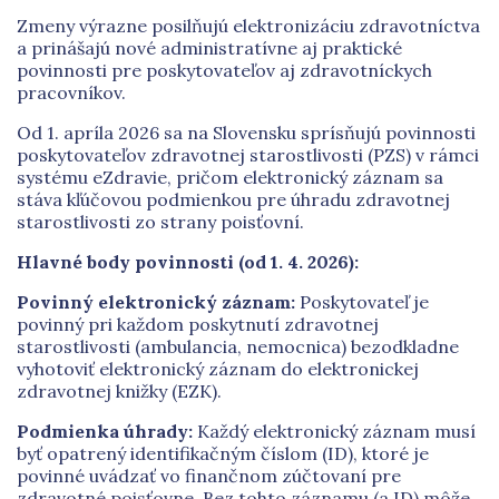
Zmeny výrazne posilňujú elektronizáciu zdravotníctva
a prinášajú nové administratívne aj praktické
povinnosti pre poskytovateľov aj zdravotníckych
pracovníkov.
Od 1. apríla 2026 sa na Slovensku sprísňujú povinnosti
poskytovateľov zdravotnej starostlivosti (PZS) v rámci
systému eZdravie, pričom elektronický záznam sa
stáva kľúčovou podmienkou pre úhradu zdravotnej
starostlivosti zo strany poisťovní.
Hlavné body povinnosti (od 1. 4. 2026):
Povinný elektronický záznam:
Poskytovateľ je
povinný pri každom poskytnutí zdravotnej
starostlivosti (ambulancia, nemocnica) bezodkladne
vyhotoviť elektronický záznam do elektronickej
zdravotnej knižky (EZK).
Podmienka úhrady:
Každý elektronický záznam musí
byť opatrený identifikačným číslom (ID), ktoré je
povinné uvádzať vo finančnom zúčtovaní pre
zdravotné poisťovne. Bez tohto záznamu (a ID) môže