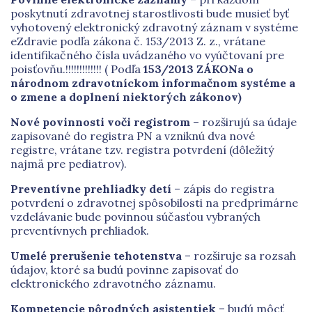
poskytnutí zdravotnej starostlivosti bude musieť byť
vyhotovený elektronický zdravotný záznam v systéme
eZdravie podľa zákona č. 153/2013 Z. z., vrátane
identifikačného čísla uvádzaného vo vyúčtovaní pre
poisťovňu.!!!!!!!!!!!!! ( Podľa
153
/2013
ZÁKON
a
o
národnom zdravotníckom informačnom systéme a
o zmene a doplnení niektorých zákonov
)
Nové povinnosti voči registrom
– rozširujú sa údaje
zapisované do registra PN a vzniknú dva nové
registre, vrátane tzv. registra potvrdení (dôležitý
najmä pre pediatrov).
Preventívne prehliadky detí
– zápis do registra
potvrdení o zdravotnej spôsobilosti na predprimárne
vzdelávanie bude povinnou súčasťou vybraných
preventívnych prehliadok.
Umelé prerušenie tehotenstva
– rozširuje sa rozsah
údajov, ktoré sa budú povinne zapisovať do
elektronického zdravotného záznamu.
Kompetencie pôrodných asistentiek
– budú môcť