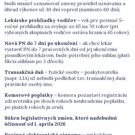
budú musieť oznamovať zmeny pravidiel uznávania a
úhrad výkonov už 30 dní vopred (namiesto 60 dní).
Lekárske prehliadky vodičov
– vek pre povinné 5-
ročné prehliadky sa zvyšuje zo 65 na 70 rokov (pri
vybraných skupinách vodičov ostáva hranica 65 rokov).
Nová PN do 7 dní po ukončení
– ak chce lekár
vystaviť PN do 7 pracovných dní od jej ukončenia
posudkovým lekárom, bude potrebný jeho súhlas (platí
fikcia súhlasu po 3 dňoch).
Transakčná daň
– fyzické osoby – poskytovatelia
(napr. L1A) už nebudú podliehať tzv. transakčnej dani,
právnické osoby áno.
Komorové poplatky
– komora pozastaví registráciu
zdravotníka po dvoch rokoch neuhradenia poplatku,
po piatich rokoch ju zruší.
Súhrn legislatívnych zmien, ktoré nadobudnú
účinnosť
od 1. apríla 2026
Povinné elektronické záznamy
– pri každom