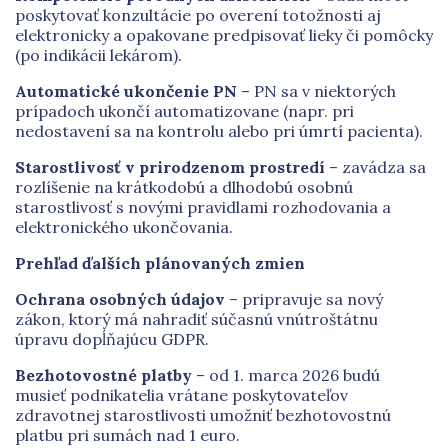
poskytovať konzultácie po overení totožnosti aj
elektronicky a opakovane predpisovať lieky či pomôcky
(po indikácii lekárom).
Automatické ukončenie PN
– PN sa v niektorých
prípadoch ukončí automatizovane (napr. pri
nedostavení sa na kontrolu alebo pri úmrtí pacienta).
Starostlivosť v prirodzenom prostredí
– zavádza sa
rozlíšenie na krátkodobú a dlhodobú osobnú
starostlivosť s novými pravidlami rozhodovania a
elektronického ukončovania.
Prehľad ďalších plánovaných zmien
Ochrana osobných údajov
– pripravuje sa nový
zákon, ktorý má nahradiť súčasnú vnútroštátnu
úpravu dopĺňajúcu GDPR.
Bezhotovostné platby
– od 1. marca 2026 budú
musieť podnikatelia vrátane poskytovateľov
zdravotnej starostlivosti umožniť bezhotovostnú
platbu pri sumách nad 1 euro.