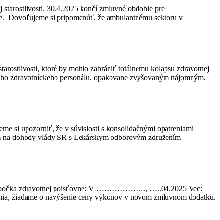
starostlivosti. 30.4.2025 končí zmluvné obdobie pre
obie. Dovoľujeme si pripomenúť, že ambulantnému sektoru v
tarostlivosti, ktoré by mohlo zabrániť totálnemu kolapsu zdravotnej
edného zdravotníckeho personálu, opakovane zvyšovaným nájomným,
eme si upozorniť, že v súvislosti s konsolidačnými opatreniami
adom na dohody vlády SR s Lekárskym odborovým združením
lna pobočka zdravotnej poisťovne: V ………………., …..04.2025 Vec:
enia, žiadame o navýšenie ceny výkonov v novom zmluvnom dodatku.