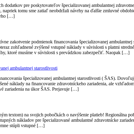
h dodatkov pre poskytovateľov špecializovanej ambulantnej zdravotnej 
ie, napriek tomu sme zatiaľ neobdržali návrhy na ďalšie zmluvné obd
neho […]
tívne zakotvenie podmienok financovania špecializovanej ambulantnej s
doteraz zohľadnené zvýšené vstupné náklady v súvislosti s platmi str
by, ktoré musíme v súvislosti s prevádzkou zabezpečiť. Naopak […]
anej ambulantnej starostlivosti
nancovania špecializovanej ambulantnej starostlivosti ( ŠAS). Dovoľuj
výšené náklady na financovanie zdravotníckeho zariadenia, ale vzhľ
é zariadenia na úkor ŠAS. Prejavuje […]
edeným textom) na svojich pobočkách o navýšenie platieb! Regioná
tupných nákladov pre špecializované ambulantné zdravotnícke zariad
émne stúpli vstupné […]