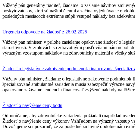
Vážený pán generálny riaditeľ, žiadame o zaslanie návrhov zmluvnýc
poskytovateľov, ktorí sú našimi členmi a začína vyjednávacie obdob
posledných mesiacoch extrémne stúpli vstupné náklady bez adekvát
Urgencia odpovede na žiadosť z 26.02.2025
Vážený pán minister, v prílohe zasielame opakovane žiadosť o legisla
starostlivosti. V zmluvách so zdravotnými poisťovňami nám neboli 
výrazným vzostupom nákladov na zdravotnícky materiál a všetky služ
Žiadosť o legislatívne zakotvenie podmienok financovania špecializov
Vážený pán minister , žiadame o legislatívne zakotvenie podmienok fi
špecializované ambulantné zariadenia musia zabezpečiť výrazne na
opakovane zažívame tendenciu financovať zvýšené náklady na lôžkov
Žiadosť o navýšenie ceny bodu
Odporúčame, aby zdravotnícke zariadenia požiadali (napríklad uv
Žiadosť o navýšenie ceny výkonov Vzhľadom na výrazný vzostup vs
Dovoľujeme si upozorniť, že za posledné zmluvné obdobie nám extr