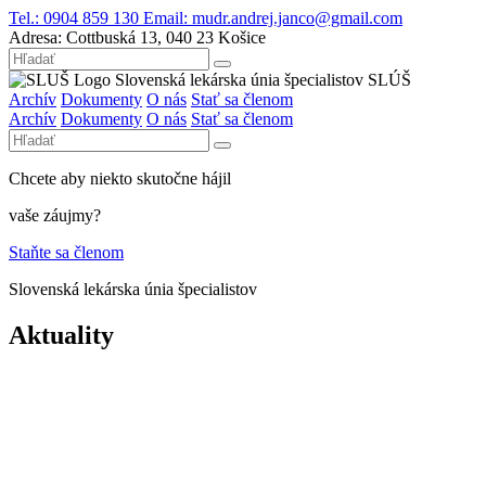
Tel.:
0904 859 130
Email:
mudr.andrej.janco@gmail.com
Adresa:
Cottbuská 13, 040 23 Košice
Slovenská lekárska únia špecialistov
SLÚŠ
Archív
Dokumenty
O nás
Stať sa členom
Archív
Dokumenty
O nás
Stať sa členom
Chcete aby niekto skutočne hájil
vaše záujmy?
Staňte sa členom
Slovenská lekárska únia špecialistov
Aktuality