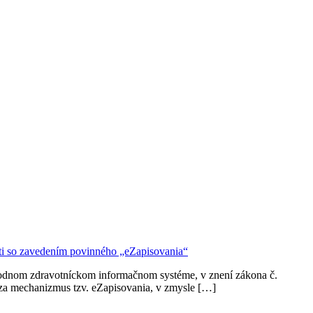
ti so zavedením povinného „eZapisovania“
árodnom zdravotníckom informačnom systéme, v znení zákona č.
za mechanizmus tzv. eZapisovania, v zmysle […]