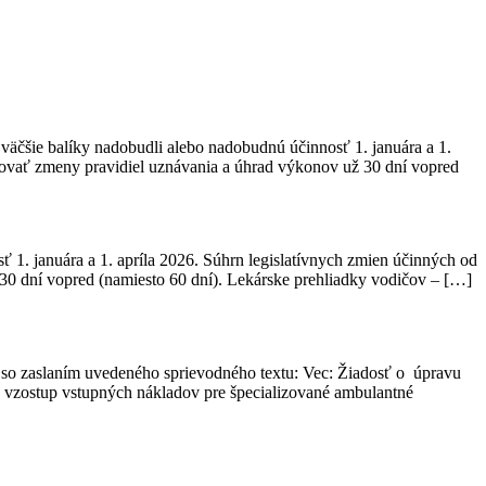
väčšie balíky nadobudli alebo nadobudnú účinnosť 1. januára a 1.
movať zmeny pravidiel uznávania a úhrad výkonov už 30 dní vopred
 1. januára a 1. apríla 2026. Súhrn legislatívnych zmien účinných od
30 dní vopred (namiesto 60 dní). Lekárske prehliadky vodičov – […]
 so zaslaním uvedeného sprievodného textu: Vec: Žiadosť o úpravu
 vzostup vstupných nákladov pre špecializované ambulantné