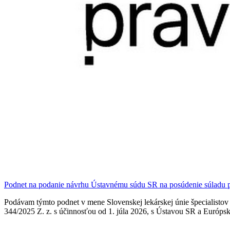
Podnet na podanie návrhu Ústavnému súdu SR na posúdenie súladu pr
Podávam týmto podnet v mene Slovenskej lekárskej únie špecialisto
344/2025 Z. z. s účinnosťou od 1. júla 2026, s Ústavou SR a Euró