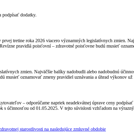
a podpísať dodatky.
 prvej tretine roka 2026 viacero významných legislatívnych zmien. Naj
6 Revízne pravidlá poisťovní – zdravotné poisťovne budú musieť ozna
slatívnych zmien. Najväčšie balíky nadobudli alebo nadobudnú účinnosť
budú musieť oznamovať zmeny pravidiel uznávania a úhrad výkonov už 
kytovateľov – odporúčame napriek neadekvátnej úprave ceny podpísať
s účinnosťou od 01.05.2025. V tejto súvislosti vzhľadom na výrazný
avotnej starostlivosti na nasledujúce zmluvné obdobie