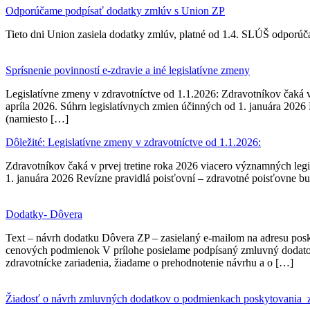
Odporúčame podpísať dodatky zmlúv s Union ZP
Tieto dni Union zasiela dodatky zmlúv, platné od 1.4. SLÚŠ odporúč
Sprísnenie povinností e-zdravie a iné legislatívne zmeny
Legislatívne zmeny v zdravotníctve od 1.1.2026: Zdravotníkov čaká v
apríla 2026. Súhrn legislatívnych zmien účinných od 1. januára 202
(namiesto […]
Dôležité: Legislatívne zmeny v zdravotníctve od 1.1.2026:
Zdravotníkov čaká v prvej tretine roka 2026 viacero významných legi
1. januára 2026 Revízne pravidlá poisťovní – zdravotné poisťovne 
Dodatky- Dôvera
Text – návrh dodatku Dôvera ZP – zasielaný e-mailom na adresu pos
cenových podmienok V prílohe posielame podpísaný zmluvný dodatok 
zdravotnícke zariadenia, žiadame o prehodnotenie návrhu a o […]
Žiadosť o návrh zmluvných dodatkov o podmienkach poskytovania zdr