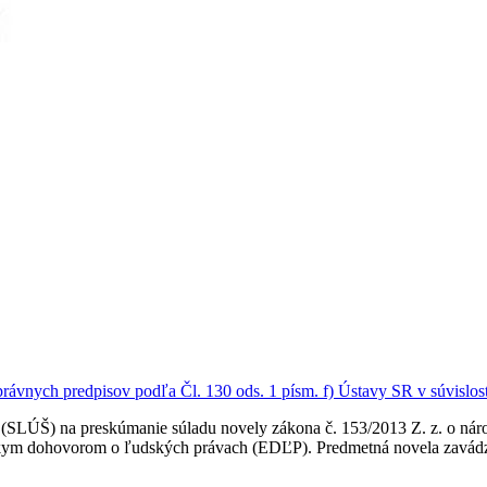
ávnych predpisov podľa Čl. 130 ods. 1 písm. f) Ústavy SR v súvislos
v (SLÚŠ) na preskúmanie súladu novely zákona č. 153/2013 Z. z. o n
pskym dohovorom o ľudských právach (EDĽP). Predmetná novela zavád