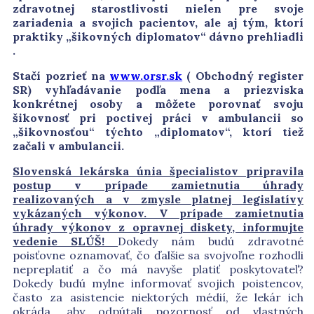
zdravotnej starostlivosti nielen pre svoje
zariadenia a svojich pacientov, ale aj tým, ktorí
praktiky „šikovných diplomatov“ dávno prehliadli
.
Stačí pozrieť na
www.orsr.sk
( Obchodný register
SR) vyhľadávanie podľa mena a priezviska
konkrétnej osoby a môžete porovnať svoju
šikovnosť pri poctivej práci v ambulancii so
„šikovnosťou“ týchto „diplomatov“, ktorí tiež
začali v ambulancii.
Slovenská lekárska únia špecialistov pripravila
postup v prípade zamietnutia úhrady
realizovaných a v zmysle platnej legislatívy
vykázaných výkonov. V prípade zamietnutia
úhrady výkonov z opravnej diskety, informujte
vedenie SLÚŠ!
Dokedy nám budú zdravotné
poisťovne oznamovať, čo ďalšie sa svojvoľne rozhodli
nepreplatiť a čo má navyše platiť poskytovateľ?
Dokedy budú mylne informovať svojich poistencov,
často za asistencie niektorých médií, že lekár ich
okráda, aby odpútali pozornosť od vlastných