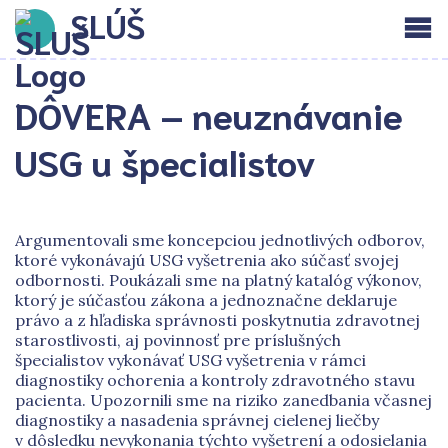
SLÚŠ
DÔVERA – neuznávanie
USG u špecialistov
Argumentovali sme koncepciou jednotlivých odborov,
ktoré vykonávajú USG vyšetrenia ako súčasť svojej
odbornosti. Poukázali sme na platný katalóg výkonov,
ktorý je súčasťou zákona a jednoznačne deklaruje
právo a z hľadiska správnosti poskytnutia zdravotnej
starostlivosti, aj povinnosť pre príslušných
špecialistov vykonávať USG vyšetrenia v rámci
diagnostiky ochorenia a kontroly zdravotného stavu
pacienta. Upozornili sme na riziko zanedbania včasnej
diagnostiky a nasadenia správnej cielenej liečby
v dôsledku nevykonania týchto vyšetrení a odosielania