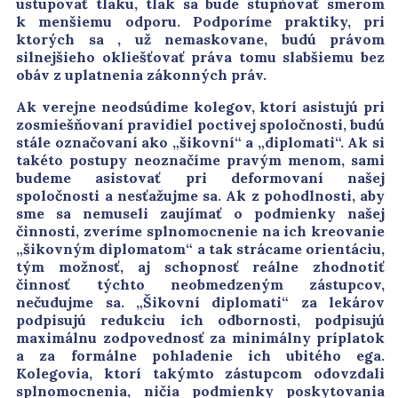
ustupovať tlaku, tlak sa bude stupňovať smerom
k menšiemu odporu. Podporíme praktiky, pri
ktorých sa , už nemaskovane, budú právom
silnejšieho okliešťovať práva tomu slabšiemu bez
obáv z uplatnenia zákonných práv.
Ak verejne neodsúdime kolegov, ktorí asistujú pri
zosmiešňovaní pravidiel poctivej spoločnosti, budú
stále označovaní ako „šikovní“ a „diplomati“. Ak si
takéto postupy neoznačíme pravým menom, sami
budeme asistovať pri deformovaní našej
spoločnosti a nesťažujme sa. Ak z pohodlnosti, aby
sme sa nemuseli zaujímať o podmienky našej
činnosti, zveríme splnomocnenie na ich kreovanie
„šikovným diplomatom“ a tak strácame orientáciu,
tým možnosť, aj schopnosť reálne zhodnotiť
činnosť týchto neobmedzeným zástupcov,
nečudujme sa. „Šikovní diplomati“ za lekárov
podpisujú redukciu ich odbornosti, podpisujú
maximálnu zodpovednosť za minimálny príplatok
a za formálne pohladenie ich ubitého ega.
Kolegovia, ktorí takýmto zástupcom odovzdali
splnomocnenia, ničia podmienky poskytovania