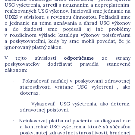
USG vyšetrenia, stretli s neuznaním a nepreplatením
realizovaných USG výkonov. Iniciovali sme jednanie na
ÚDZS v súvislosti s revíznou činnosťou. Požiadali sme
o jednanie na tému uznávania a úhrad USG výkonov
a do žiadosti sme popísali aj iné problémy
v rozdielnom výklade katalógu výkonov poisťovňami
a poskytovateľmi, kedy by sme mohli povedať, že je
ignorovaný platný zákon.
V tejto súvislosti
odporúčame
zo strany
poskytovateľov dodržiavať pravidlá stanovené
zákonom:
Pokračovať naďalej v poskytovaní zdravotnej
·
starostlivosti vrátane USG vyšetrení , ako
doteraz.
Vykazovať USG vyšetrenia, ako doteraz,
·
zdravotnej poisťovni.
Neinkasovať platbu od pacienta za diagnostické
·
a kontrolné USG vyšetrenia, ktoré sú súčasťou
poskytnutej zdravotnej starostlivosti, hradenej