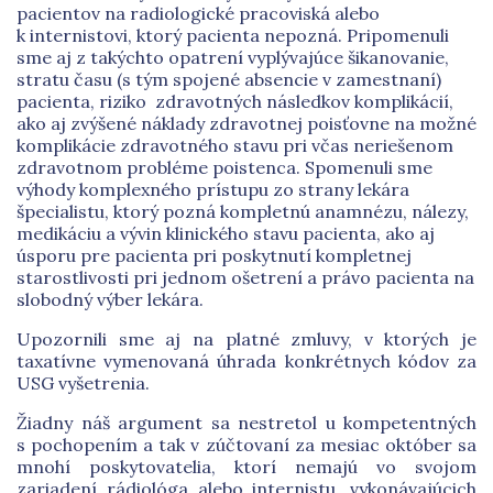
pacientov na radiologické pracoviská alebo
k internistovi, ktorý pacienta nepozná. Pripomenuli
sme aj z takýchto opatrení vyplývajúce šikanovanie,
stratu času (s tým spojené absencie v zamestnaní)
pacienta, riziko
zdravotných následkov komplikácií,
ako aj zvýšené náklady zdravotnej poisťovne na možné
komplikácie zdravotného stavu pri včas neriešenom
zdravotnom probléme poistenca. Spomenuli sme
výhody komplexného prístupu zo strany lekára
špecialistu, ktorý pozná kompletnú anamnézu, nálezy,
medikáciu a vývin klinického stavu pacienta, ako aj
úsporu pre pacienta pri poskytnutí kompletnej
starostlivosti pri jednom ošetrení a právo pacienta na
slobodný výber lekára.
Upozornili sme aj na platné zmluvy, v ktorých je
taxatívne vymenovaná úhrada konkrétnych kódov za
USG vyšetrenia.
Žiadny náš argument sa nestretol u kompetentných
s pochopením a tak v zúčtovaní za mesiac október sa
mnohí poskytovatelia, ktorí nemajú vo svojom
zariadení rádiológa alebo internistu, vykonávajúcich