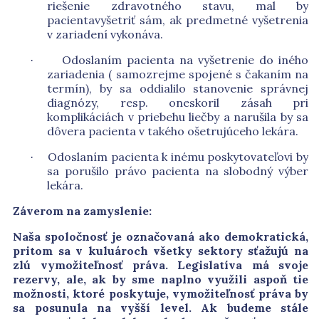
riešenie zdravotného stavu, mal by
pacientavyšetriť sám, ak predmetné vyšetrenia
v zariadení vykonáva.
Odoslaním pacienta na vyšetrenie do iného
·
zariadenia ( samozrejme spojené s čakaním na
termín), by sa oddialilo stanovenie správnej
diagnózy, resp. oneskoril zásah pri
komplikáciách v priebehu liečby a narušila by sa
dôvera pacienta v takého ošetrujúceho lekára.
Odoslaním pacienta k inému poskytovateľovi by
·
sa porušilo právo pacienta na slobodný výber
lekára.
Záverom na zamyslenie:
Naša spoločnosť je označovaná ako demokratická,
pritom sa v kuluároch všetky sektory sťažujú na
zlú vymožiteľnosť práva. Legislatíva má svoje
rezervy, ale, ak by sme naplno využili aspoň tie
možnosti, ktoré poskytuje, vymožiteľnosť práva by
sa posunula na vyšší level. Ak budeme stále