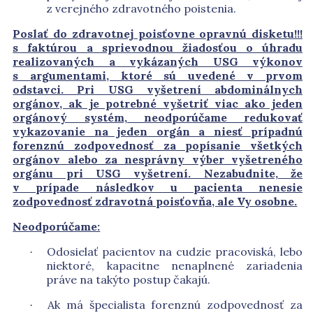
z verejného zdravotného poistenia.
Poslať do zdravotnej poisťovne opravnú disketu!!!
s faktúrou a sprievodnou žiadosťou o úhradu
realizovaných a vykázaných USG výkonov
s argumentami, ktoré sú uvedené v prvom
odstavci. Pri USG vyšetrení abdominálnych
orgánov, ak je potrebné vyšetriť viac ako jeden
orgánový systém, neodporúčame redukovať
vykazovanie na jeden orgán a niesť prípadnú
forenznú zodpovednosť za popísanie všetkých
orgánov alebo za nesprávny výber vyšetreného
orgánu pri USG vyšetrení. Nezabudnite, že
v prípade následkov u pacienta nenesie
zodpovednosť zdravotná poisťovňa, ale Vy osobne.
Neodporúčame:
Odosielať pacientov na cudzie pracoviská, lebo
·
niektoré, kapacitne nenaplnené zariadenia
práve na takýto postup čakajú.
Ak má špecialista forenznú zodpovednosť za
·