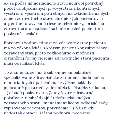
Ak sa počas mimoriadneho stavu neurobí potrebný
počet už objednaných prvovyšetrení, kontrolných
vyšetrení, vyšetrení potrebných na zvládnutie náhlych
zmien zdravotného stavu chronických pacientov a
urgentné stavy budú riešené telefonicky, príslušná
zdravotná starostlivosť sa bude musieť pacientom
poskytnúť neskôr.
Forenznú zodpovednosť za zdravotný stav pacienta
má zo zákona lekár, s ktorým pacient konzultoval svoj
zdravotný stav, preto rozhodnutie o možnosti
dištančnej formy riešenia zdravotného stavu pacienta
musí odsúhlasiť lekár.
To znamená, že malé súkromné ambulantné
špecializované zdravotnícke zariadenia budú počas
mimoriadnych opatrení mať zvýšené náklady
(ochranné prostriedky, dezinfekcia, čističky vzduchu,
…) a budú poskytovať výkony, ktoré zdravotné
poisťovne neuhrádzajú ( telefonická analýza
zdravotného stavu, manažment liečby, odborné rady,
vypisovanie receptov, potvrdenia,…). ŠAS nikdy
nedostali dotácie, štátnu podporu, nedostali