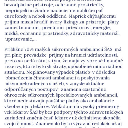
bezodplatne prístroje, ochranné prostriedky,
neprispeli im žiadne nadácie, nemohli čerpať
eurofondy a neboli oddĺžené. Napriek chýbajúcemu
príjmu musia hradiť úvery, lízingy za prístroje, platy
zamestnancom, prenájom priestorov , energie,
médiá, ochranné prostriedky, zdravotnícky materiál,
upratovanie,…
Približne 70% malých súkromných ambulancií ŠAS má
pri plnej prevádzke príjmy na hranici udržateľnosti,
preto sa nedá rátať s tým, že majú vytvorené finančné
rezervy, ktoré by kryli straty, spôsobené mimoriadnou
situáciou. Neplánovaný výpadok platieb v dôsledku
obmedzenia činnosti ambulancií a poskytovania
nikým nehradených služieb, v zmysle aktuálne
odporúčaných postupov, znamená existenčné
ohrozenie súkromných špecializovaných ambulancií,
ktoré nedostávajú paušálne platby ako ambulancie
všeobecných lekárov. Vzhľadom na vysoký priemerný
vek lekárov ŠAS by bez podpory týchto zdravotníckych
zariadení značná časť lekárov už definitívne ukončila
svoju činnosť. Znamenalo by to výraznú redukciu už aj