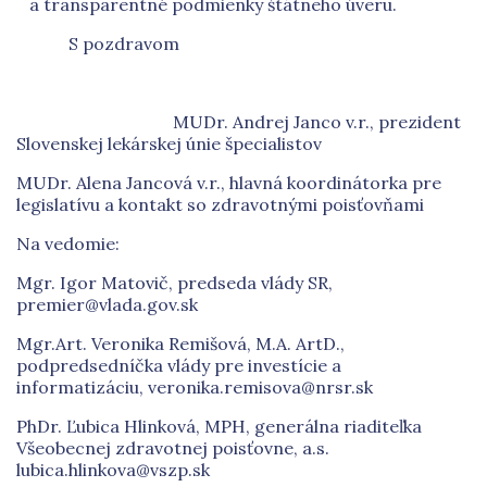
a transparentné podmienky štátneho úveru.
S pozdravom
MUDr. Andrej Janco v.r., prezident
Slovenskej lekárskej únie špecialistov
MUDr. Alena Jancová v.r., hlavná koordinátorka pre
legislatívu a kontakt so zdravotnými poisťovňami
Na vedomie:
Mgr. Igor Matovič, predseda vlády SR,
premier@vlada.gov.sk
Mgr.Art. Veronika Remišová, M.A. ArtD.,
podpredsedníčka vlády pre investície a
informatizáciu, veronika.remisova@nrsr.sk
PhDr. Ľubica Hlinková, MPH, generálna riaditeľka
Všeobecnej zdravotnej poisťovne, a.s.
lubica.hlinkova@vszp.sk