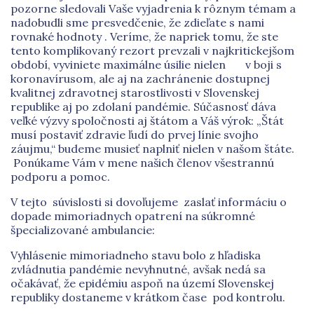
pozorne sledovali Vaše vyjadrenia k rôznym témam a
nadobudli sme presvedčenie, že zdieľate s nami
rovnaké hodnoty . Veríme, že napriek tomu, že ste
tento komplikovaný rezort prevzali v najkritickejšom
období, vyviniete maximálne úsilie nielen v boji s
koronavírusom, ale aj na zachránenie dostupnej
kvalitnej zdravotnej starostlivosti v Slovenskej
republike aj po zdolaní pandémie. Súčasnosť dáva
veľké výzvy spoločnosti aj štátom a Váš výrok: „Štát
musí postaviť zdravie ľudí do prvej línie svojho
záujmu,“ budeme musieť naplniť nielen v našom štáte.
Ponúkame Vám v mene našich členov všestrannú
podporu a pomoc.
V tejto súvislosti si dovoľujeme zaslať informáciu o
dopade mimoriadnych opatrení na súkromné
špecializované ambulancie:
Vyhlásenie mimoriadneho stavu bolo z hľadiska
zvládnutia pandémie nevyhnutné, avšak nedá sa
očakávať, že epidémiu aspoň na území Slovenskej
republiky dostaneme v krátkom čase pod kontrolu.