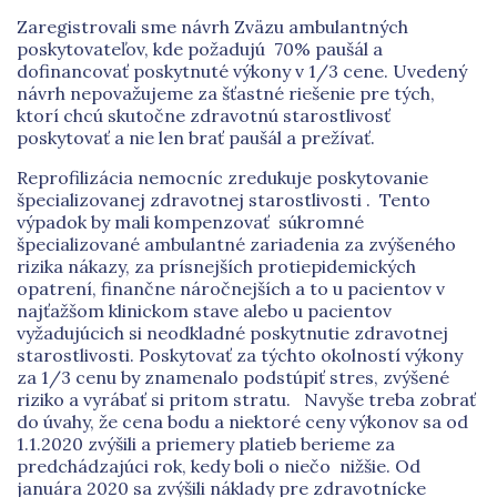
Zaregistrovali sme návrh Zväzu ambulantných
poskytovateľov, kde požadujú 70% paušál a
dofinancovať poskytnuté výkony v 1/3 cene. Uvedený
návrh nepovažujeme za šťastné riešenie pre tých,
ktorí chcú skutočne zdravotnú starostlivosť
poskytovať a nie len brať paušál a prežívať.
Reprofilizácia nemocníc zredukuje poskytovanie
špecializovanej zdravotnej starostlivosti . Tento
výpadok by mali kompenzovať súkromné
špecializované ambulantné zariadenia za zvýšeného
rizika nákazy, za prísnejších protiepidemických
opatrení, finančne náročnejších a to u pacientov v
najťažšom klinickom stave alebo u pacientov
vyžadujúcich si neodkladné poskytnutie zdravotnej
starostlivosti. Poskytovať za týchto okolností výkony
za 1/3 cenu by znamenalo podstúpiť stres, zvýšené
riziko a vyrábať si pritom stratu. Navyše treba zobrať
do úvahy, že cena bodu a niektoré ceny výkonov sa od
1.1.2020 zvýšili a priemery platieb berieme za
predchádzajúci rok, kedy boli o niečo nižšie. Od
januára 2020 sa zvýšili náklady pre zdravotnícke