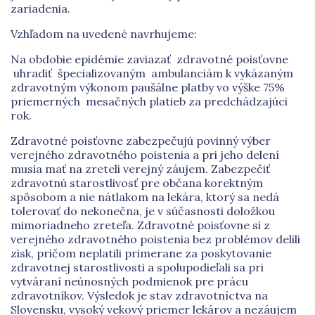
zariadenia.
Vzhľadom na uvedené navrhujeme:
Na obdobie epidémie zaviazať zdravotné poisťovne
uhradiť špecializovaným ambulanciám k vykázaným
zdravotným výkonom paušálne platby vo výške 75%
priemerných mesačných platieb za predchádzajúci
rok.
Zdravotné poisťovne zabezpečujú povinný výber
verejného zdravotného poistenia a pri jeho delení
musia mať na zreteli verejný záujem. Zabezpečiť
zdravotnú starostlivosť pre občana korektným
spôsobom a nie nátlakom na lekára, ktorý sa nedá
tolerovať do nekonečna, je v súčasnosti doložkou
mimoriadneho zreteľa. Zdravotné poisťovne si z
verejného zdravotného poistenia bez problémov delili
zisk, pričom neplatili primerane za poskytovanie
zdravotnej starostlivosti a spolupodieľali sa pri
vytváraní neúnosných podmienok pre prácu
zdravotníkov. Výsledok je stav zdravotníctva na
Slovensku, vysoký vekový priemer lekárov a nezáujem