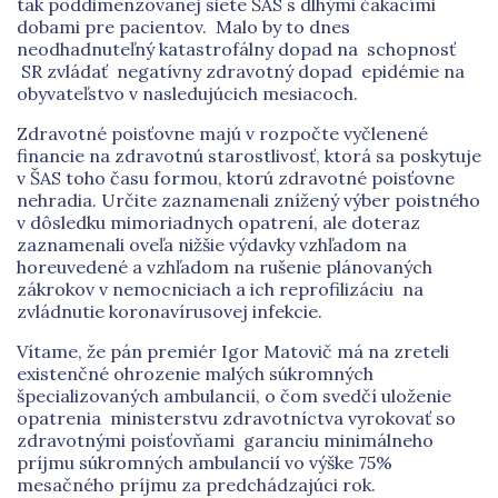
tak poddimenzovanej siete ŠAS s dlhými čakacími
dobami pre pacientov. Malo by to dnes
neodhadnuteľný katastrofálny dopad na schopnosť
SR zvládať negatívny zdravotný dopad epidémie na
obyvateľstvo v nasledujúcich mesiacoch.
Zdravotné poisťovne majú v rozpočte vyčlenené
financie na zdravotnú starostlivosť, ktorá sa poskytuje
v ŠAS toho času formou, ktorú zdravotné poisťovne
nehradia. Určite zaznamenali znížený výber poistného
v dôsledku mimoriadnych opatrení, ale doteraz
zaznamenali oveľa nižšie výdavky vzhľadom na
horeuvedené a vzhľadom na rušenie plánovaných
zákrokov v nemocniciach a ich reprofilizáciu na
zvládnutie koronavírusovej infekcie.
Vítame, že pán premiér Igor Matovič má na zreteli
existenčné ohrozenie malých súkromných
špecializovaných ambulancií, o čom svedčí uloženie
opatrenia ministerstvu zdravotníctva vyrokovať so
zdravotnými poisťovňami garanciu minimálneho
príjmu súkromných ambulancií vo výške 75%
mesačného príjmu za predchádzajúci rok.