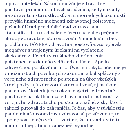
o povolanie lekár. Zákon umožňuje zdravotnej
poisťovni pri mimoriadnych situáciách, kedy náklady
na zdravotnú starostlivosť za mimoriadnych okolností
prevýšia finančné možnosti zdravotnej poisťovne,
požiadať Úrad pre dohľad nad zdravotnou
starostlivosťou o schválenie úveru na zabezpečenie
úhrady zdravotnej starostlivosti. V minulosti si bez
problémov DôVERA zdravotná poisťovňa, a.s. vybrala
megaúver s utajenými úrokami na vyplatenie
akcionára z dôvodu virtuálneho zhodnotenia
poisteneckého kmeňa v dôsledku fúzie s Apollo
zdravotnou poisťovňou, a.s.. Úver na takýto účel nie je
v možnostiach povolených zákonom a bol splácaný z
verejného zdravotného poistenia na úkor všetkých,
ktorí poskytujú zdravotnú starostlivosť, aj na úkor
pacientov. Nasledujúce roky si našetrili zdravotné
poisťovne na platbách za zdravotnú starostlivosť z
verejného zdravotného poistenia značné zisky, ktoré
taktiež putovali do zahraničia. Je čas, aby v súvislosti s
pandémiou koronavírusu zdravotné poisťovne tejto
spoločnosti niečo vrátili. Veríme, že im vláda v tejto
mimoriadnej situácii zabezpečí výhodné