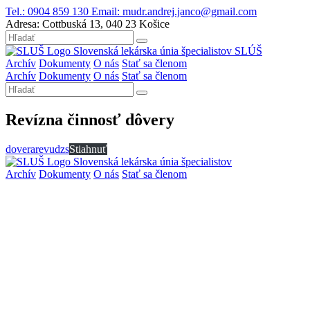
Tel.:
0904 859 130
Email:
mudr.andrej.janco@gmail.com
Adresa:
Cottbuská 13, 040 23 Košice
Slovenská lekárska únia špecialistov
SLÚŠ
Archív
Dokumenty
O nás
Stať sa členom
Archív
Dokumenty
O nás
Stať sa členom
Revízna činnosť dôvery
doverarevudzs
Stiahnuť
Slovenská lekárska únia špecialistov
Archív
Dokumenty
O nás
Stať sa členom